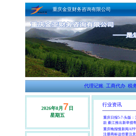
重庆金亚财务咨询有限公司
代理记账
工商代办
税
7
行业资讯
2026年8月
日
星期五
重庆日报5-7-头版
款 綦江推出新举措
重庆晚报慢新闻APP
注册商标这些要注意